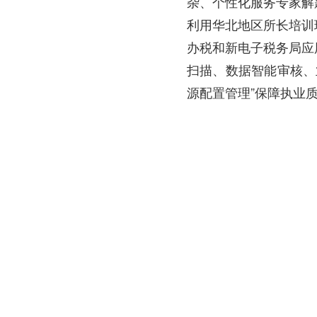
杂、个性化服务专家解
利用华北地区所长培训
办税和新电子税务局应
扫描、数据智能审核、
源配置管理”保障执业
深化“三方沟通”
五地行业持续深化巩
活动方案》合作成果，
升区域监管的统一性，
作框架协议，从服务需
通渠道，依托协作联席
优质涉税服务保障。
华北五地税务师协会